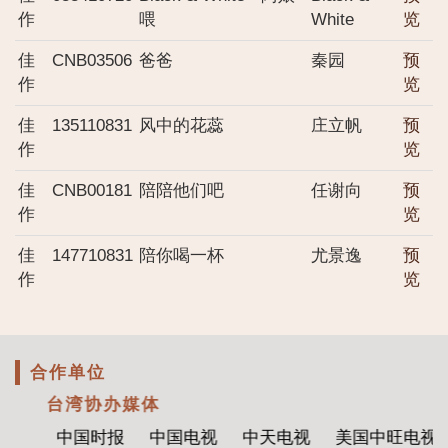
作
喂
White
览
佳
CNB03506
爸爸
秦园
预
作
览
佳
135110831
风中的花蕊
庄立帆
预
作
览
佳
CNB00181
陪陪他们吧
任谢向
预
作
览
佳
147710831
陪你喝一杯
尤景逸
预
作
览
合作单位
台湾协办媒体
中国时报
中国电视
中天电视
美国中旺电视