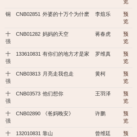
览
铜
CNB02851
外婆的十万个为什麽
李煊乐
预
览
十
CNB01282
妈妈的天空
蒋春虎
预
强
览
十
133610831
有你们的地方才是家
罗维真
预
强
览
十
CNB03813
月亮走我也走
黄柯
预
强
览
十
CNB03573
他们想你
王羽泽
预
强
览
十
CNB02890
《爸妈晚安》
许鹏
预
强
览
十
132010831
靠山
曾维廷
预