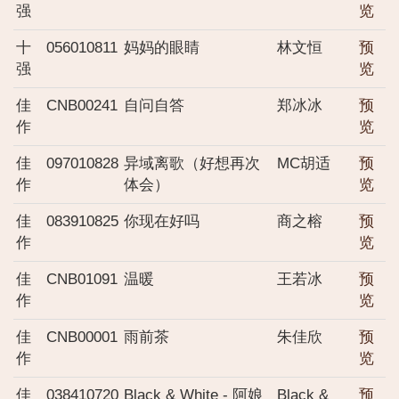
强
览
十
056010811
妈妈的眼睛
林文恒
预
强
览
佳
CNB00241
自问自答
郑冰冰
预
作
览
佳
097010828
异域离歌（好想再次
MC胡适
预
作
体会）
览
佳
083910825
你现在好吗
商之榕
预
作
览
佳
CNB01091
温暖
王若冰
预
作
览
佳
CNB00001
雨前茶
朱佳欣
预
作
览
佳
038410720
Black & White - 阿娘
Black &
预